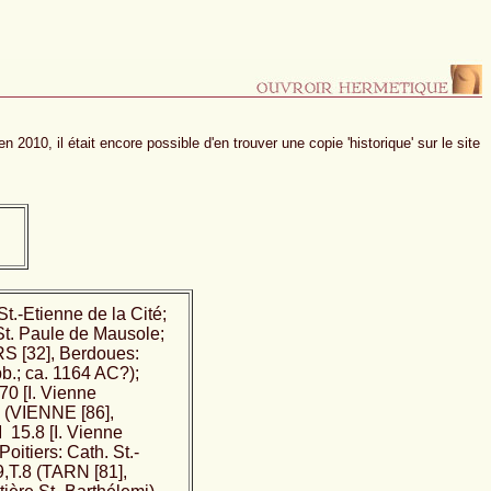
n 2010, il était encore possible d'en trouver une copie 'historique' sur le site
.-Etienne de la Cité;
. Paule de Mausole;
S [32], Berdoues:
b.; ca. 1164 AC?);
70 [I. Vienne
8 (VIENNE [86],
 15.8 [I. Vienne
oitiers: Cath. St.-
,T.8 (TARN [81],