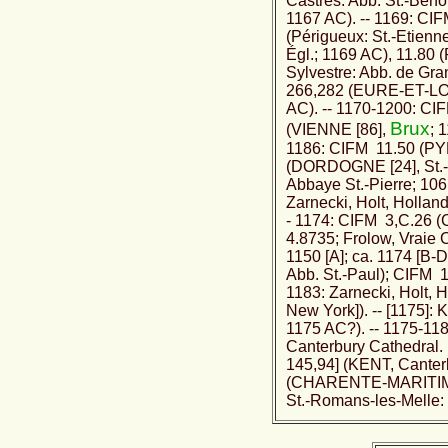
Castres: Abb. St.-Beno
1167 AC). -- 1169: CI
(Périgueux: St.-Etien
Égl.; 1169 AC), 11.80
Sylvestre: Abb. de Gran
266,282 (EURE-ET-LOIRE
AC). -- 1170-1200: CI
Brux
(VIENNE [86],
; 
1186: CIFM 11.50 (PY
(DORDOGNE [24], St.-A
Abbaye St.-Pierre; 106
Zarnecki, Holt, Hollan
- 1174: CIFM 3,C.26 
4.8735; Frolow, Vraie
1150 [A]; ca. 1174 [B-
Abb. St.-Paul); CIFM 
1183: Zarnecki, Holt, 
New York]). -- [1175]:
1175 AC?). -- 1175-118
Canterbury Cathedral. 
145,94] (KENT, Canterb
(CHARENTE-MARITIME [
St.-Romans-les-Melle: