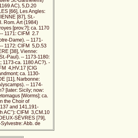
ière St.-Barthélemi)
1169 AC), 5,D.20
ES [66], Les Angles:
IENNE [87], St.-
l. Rom. Art (1984)
oyes [prov.?]; ca. 1170
-- 1171: CIFM 2.7
tre-Dame). -- 1171-
-- 1172: CIFM 5,D.53
ÈRE [38], Vienne:
t.-Paul). -- 1173-1180:
; 1173-ca. 1180 AC?). -
IFM 4,HV.17 [CIG
andmont; ca. 1130-
DE [11], Narbonne:
yscamps). -- 1174-
[later: Sicily; now:
betomagus [Worms]; ca.
 the Choir of
) 137 and 141,191-
2th AC"): CIFM 3,CM.10
 (DEUX-SÈVRES [79],
Sylvestre: Abb. de