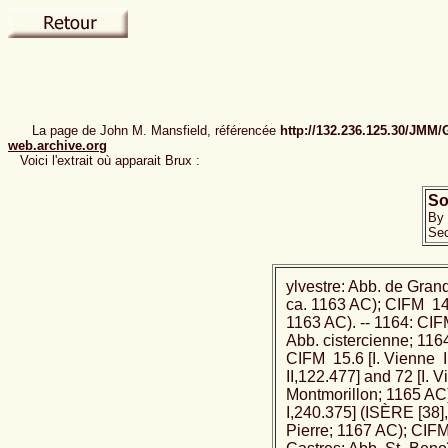
La page de John M. Mansfield, référencée
http://132.236.125.30/JMM
web.archive.org
Voici l'extrait où apparait Brux :
So
By 
Sec
ylvestre: Abb. de Gra
ca. 1163 AC); CIFM 1
1163 AC). -- 1164: CI
Abb. cistercienne; 11
CIFM 15.6 [I. Vienne I
II,122.477] and 72 [I.
Montmorillon; 1165 AC
I,240.375] (ISÈRE [38],
Pierre; 1167 AC); CIF