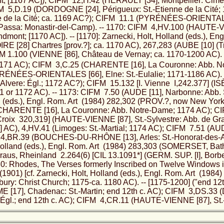
ît; [1167 AC]); CIFM 12,H.42 (HÉRAULT [34], Montpellier: Cimet
FM 5,D.19 (DORDOGNE [24], Périgueux: St.-Etienne de la Cité; 
ne de la Cité; ca. 1169 AC?); CIFM 11.1 (PYRÉNÉES-ORIENTAL
 (Passa: Monastir-del-Camp). -- 1170: CIFM 4,HV.100 (HAUTE-V
dmont; [1170 AC]). -- [1170]: Zarnecki, Holt, Holland (eds.), Eng
 [28] Chartres [prov.?]; ca. 1170 AC), 267,283 (AUBE [10] (Tr
FM 1.100 (VIENNE [86], Château de Vernay; ca. 1170-1200 AC). 
1171 AC); CIFM 3,C.25 (CHARENTE [16], La Couronne: Abb. No
RÉNÉES-ORIENTALES [66], Elne: St.-Eulalie; 1171-1186 AC). 
lvere: Égl.; 1172 AC?); CIFM 15.132 [I. Vienne I,242.377] (IS
1 or 1172 AC). -- 1173: CIFM 7.50 (AUDE [11], Narbonne: Abb. S
d (eds.), Engl. Rom. Art (1984) 282,302 (PROV.?, now New York
(CHARENTE [16], La Couronne: Abb. Notre-Dame; 1174 AC); C
 Croix 320,319] (HAUTE-VIENNE [87], St.-Sylvestre: Abb. de Gr
D] AC), 4,HV.41 (Limoges: St.-Martial; 1174 AC); CIFM 7.51 (AU
14,BR.39 (BOUCHES-DU-RHÔNE [13], Arles: St.-Honorat-des-Al
Holland (eds.), Engl. Rom. Art (1984) 283,303 (SOMERSET, Bath? 
 Kraus, Rheinland 2.264(6) [CIL 13.1091*] (GERM. SUP. [I], Bor
0: Rhodes, The Verses formerly Inscribed on Twelve Windows in
(1901) [cf. Zarnecki, Holt, Holland (eds.), Engl. Rom. Art (1984
ury: Christ Church; 1175-ca. 1180 AC). -- [1175-1200] ("end 1
17], Chadenac: St.-Martin; end 12th c. AC); CIFM 3,DS.33
 Égl.; end 12th c. AC); CIFM 4,CR.11 (HAUTE-VIENNE [87], St.-