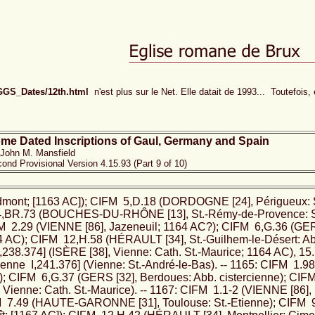
/GGS_Dates/12th.html
n'est plus sur le Net. Elle datait de 1993... Toutefois, e
me Dated Inscriptions of Gaul, Germany and Spain
John M. Mansfield
ond Provisional Version 4.15.93 (Part 9 of 10)
ndmont; [1163 AC]); CIFM 5,D.18 (DORDOGNE [24], Périgueux: St
4,BR.73 (BOUCHES-DU-RHÔNE [13], St.-Rémy-de-Provence: St
FM 2.29 (VIENNE [86], Jazeneuil; 1164 AC?); CIFM 6,G.36 (GER
64 AC); CIFM 12,H.58 (HÉRAULT [34], St.-Guilhem-le-Désert: Ab
,238.374] (ISÈRE [38], Vienne: Cath. St.-Maurice; 1164 AC), 15.
 Vienne I,241.376] (Vienne: St.-André-le-Bas). -- 1165: CIFM 1.9
); CIFM 6,G.37 (GERS [32], Berdoues: Abb. cistercienne); CIFM
 Vienne: Cath. St.-Maurice). -- 1167: CIFM 1.1-2 (VIENNE [86], P
M 7.49 (HAUTE-GARONNE [31], Toulouse: St.-Etienne); CIFM 9